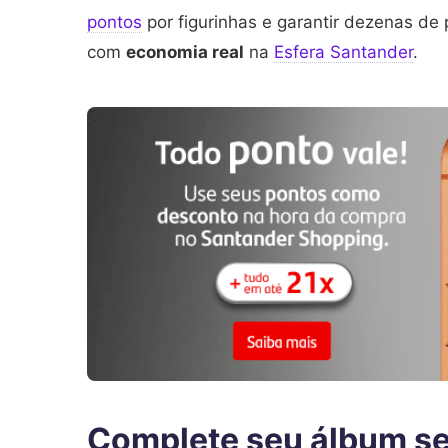
pontos
por figurinhas e garantir dezenas de 
com
economia real
na
Esfera Santander
.
Complete seu álbum s