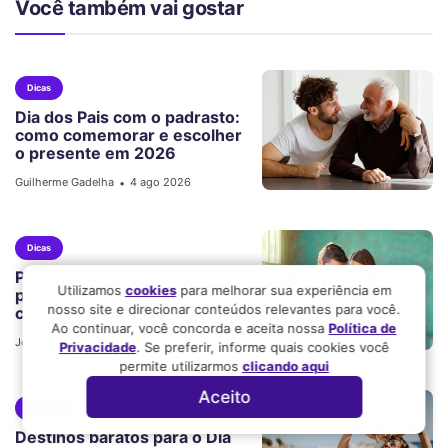
Você também vai gostar
Dicas
Dia dos Pais com o padrasto:
como comemorar e escolher
o presente em 2026
Guilherme Gadelha
4 ago 2026
•
Dicas
Presente de Dia dos Pais
Utilizamos
cookies
para melhorar sua experiência em
para o marido: 8 ideias
nosso site e direcionar conteúdos relevantes para você.
criativas em 2026
Ao continuar, você concorda e aceita nossa
Política de
Jennifer Figueiredo
4 ago 2026
•
Privacidade
. Se preferir, informe quais cookies você
permite utilizarmos
clicando aqui
Aceito
Viagens
Destinos baratos para o Dia