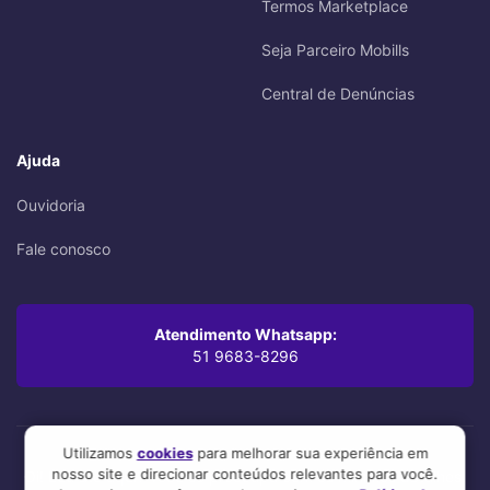
Termos Marketplace
Seja Parceiro Mobills
Central de Denúncias
Ajuda
Ouvidoria
Fale conosco
Atendimento Whatsapp:
51 9683-8296
Utilizamos
cookies
para melhorar sua experiência em
nosso site e direcionar conteúdos relevantes para você.
Oi! Leu até aqui? Você se preocupa com os mínimos detalhes,