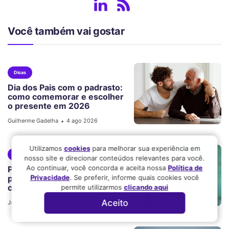
Você também vai gostar
Dicas
Dia dos Pais com o padrasto:
como comemorar e escolher
o presente em 2026
Guilherme Gadelha
4 ago 2026
•
Utilizamos
cookies
para melhorar sua experiência em
Dicas
nosso site e direcionar conteúdos relevantes para você.
Ao continuar, você concorda e aceita nossa
Política de
Presente de Dia dos Pais
Privacidade
. Se preferir, informe quais cookies você
para o marido: 8 ideias
criativas em 2026
permite utilizarmos
clicando aqui
Aceito
Jennifer Figueiredo
4 ago 2026
•