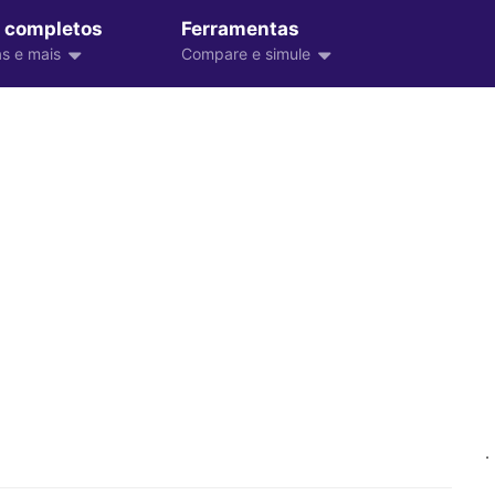
 completos
Ferramentas
s e mais
Compare e simule
.