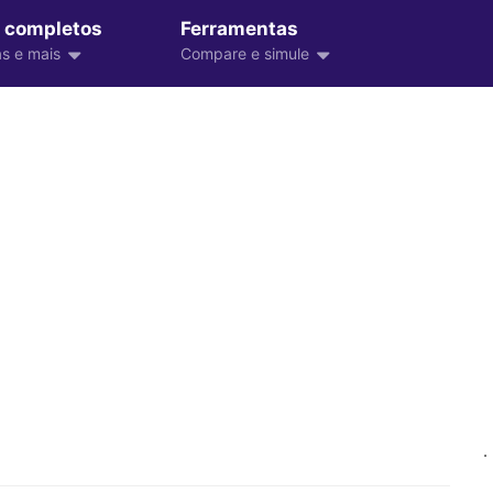
 completos
Ferramentas
s e mais
Compare e simule
.