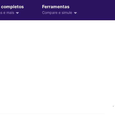
 completos
Ferramentas
s e mais
Compare e simule
.