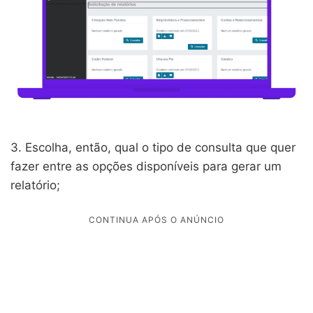
3. Escolha, então, qual o tipo de consulta que quer
fazer entre as opções disponíveis para gerar um
relatório;