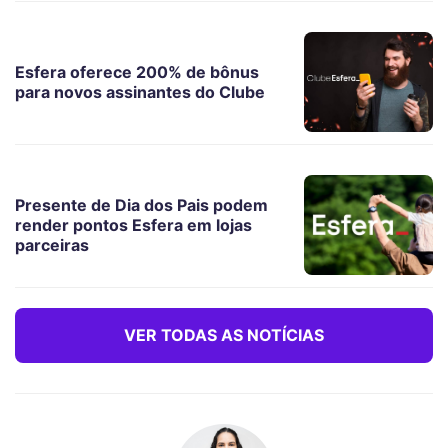
Esfera oferece 200% de bônus
para novos assinantes do Clube
Presente de Dia dos Pais podem
render pontos Esfera em lojas
parceiras
VER TODAS AS NOTÍCIAS