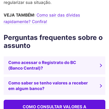
regularizar sua situação.
VEJA TAMBÉM:
Como sair das dívidas
rapidamente? Confira!
Perguntas frequentes sobre o
assunto
Como acessar o Registrato do BC
(Banco Central)?
Como saber se tenho valores a receber
em algum banco?
COMO CONSULTAR VALORES A