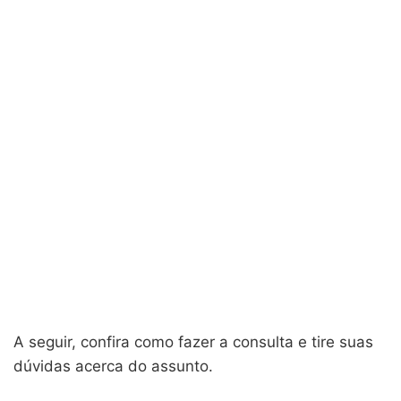
A seguir, confira como fazer a consulta e tire suas
dúvidas acerca do assunto.