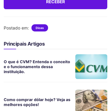
RECEBER
Postado em:
Dicas
Principais Artigos
O que é CVM? Entenda o conceito
e o funcionamento dessa
instituição.
Como comprar dólar hoje? Veja as
melhores opções!