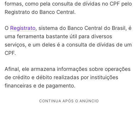
formas, como pela consulta de dívidas no CPF pelo
Registrato do Banco Central.
O
Registrato
, sistema do Banco Central do Brasil, é
uma ferramenta bastante útil para diversos
serviços, e um deles é a consulta de dívidas de um
CPF.
Afinal, ele armazena informações sobre operações
de crédito e débito realizadas por instituições
financeiras e de pagamento.