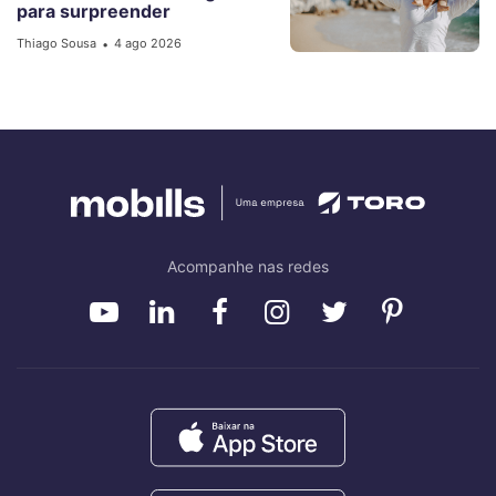
para surpreender
Thiago Sousa
4 ago 2026
•
Acompanhe nas redes