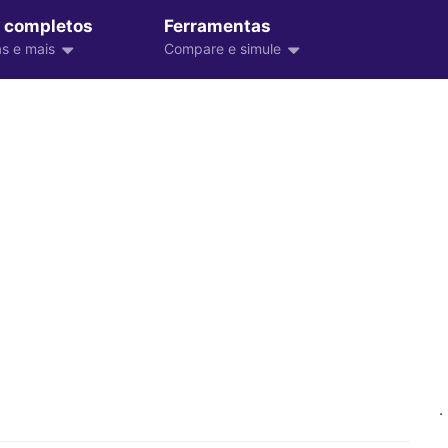
 completos
Ferramentas
s e mais
Compare e simule
.