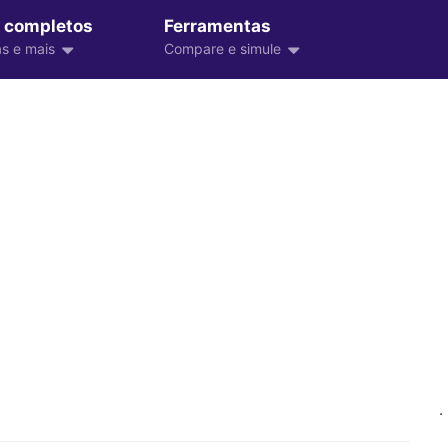
 completos
Ferramentas
s e mais
Compare e simule
.