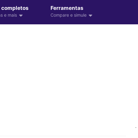
 completos
Ferramentas
s e mais
Compare e simule
.