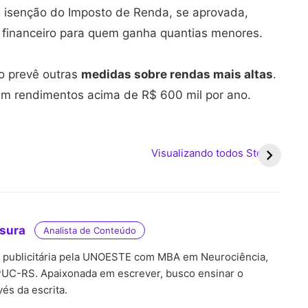
 isenção do Imposto de Renda, se aprovada,
io financeiro para quem ganha quantias menores.
to prevê outras
medidas sobre rendas mais altas
.
 em rendimentos acima de R$ 600 mil por ano.
r
Qual é o próximo
Calendário de janeiro
Cal
 a
feriado nacional?
de 2026 do Bolsa
em 
Visualizando todos Stories
Família: veja as datas!
da
de 
tsura
Analista de Conteúdo
, publicitária pela UNOESTE com MBA em Neurociência,
UC-RS. Apaixonada em escrever, busco ensinar o
és da escrita.