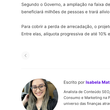
Segundo o Governo, a ampliação na faixa de
beneficiará milhões de pessoas e trará alív
Para cobrir a perda de arrecadação, o proje
Entre elas, alíquota progressiva de até 10%
Pagamentos do
Bolsa Família pode te
PIS/Pasep iniciam em
valor médio superior
fevereiro com novas
R$ 700 em 2026
regras
Escrito por
Isabela Ma
Analista de Conteúdo SEO
Consumo e Marketing na P
universo das finanças atrav