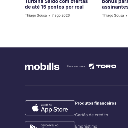
Turbina Saldo com ofertas
bônus par
de até 15 pontos por real
assinante
Thiago Sousa
7 ago 2026
Thiago Sousa
•
•
Produtos financeiros
Cartão de crédito
Empréstimo