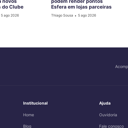
a novos
podem render pontos
s do Clube
Esfera em lojas parceiras
5 ago 2026
Thiago Sousa
5 ago 2026
•
Acomp
Institucional
Ajuda
Home
Ouvidoria
Blog
Fale conosco