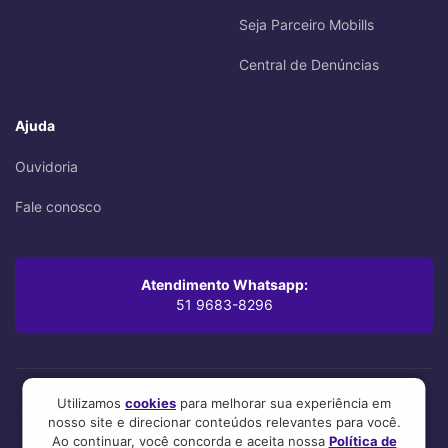
Seja Parceiro Mobills
Central de Denúncias
Ajuda
Ouvidoria
Fale conosco
Atendimento Whatsapp:
51 9683-8296
Utilizamos
cookies
para melhorar sua experiência em
Oi! Leu até aqui? Você se preocupa com os mínimos detalhes,
nosso site e direcionar conteúdos relevantes para você.
mesmo. A gente também.
Ao continuar, você concorda e aceita nossa
Política de