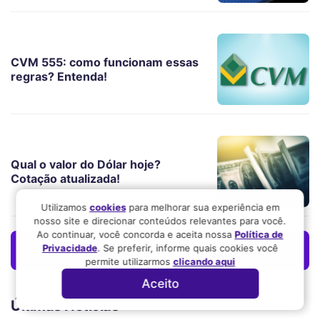
CVM 555: como funcionam essas
regras? Entenda!
Qual o valor do Dólar hoje?
Cotação atualizada!
Utilizamos
cookies
para melhorar sua experiência em
nosso site e direcionar conteúdos relevantes para você.
Ao continuar, você concorda e aceita nossa
Política de
Privacidade
. Se preferir, informe quais cookies você
VER TODOS OS ARTIGOS
permite utilizarmos
clicando aqui
Aceito
Últimas Notícias