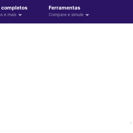
 completos
Ferramentas
s e mais
Compare e simule
.