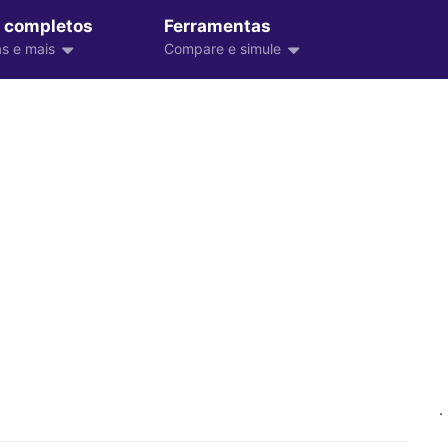
 completos
Ferramentas
s e mais
Compare e simule
.