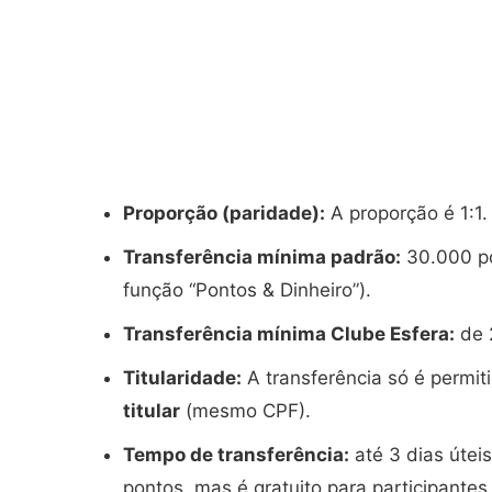
Proporção (paridade):
A proporção é 1:1.
Transferência mínima padrão:
30.000 po
função “Pontos & Dinheiro”).
Transferência mínima Clube Esfera:
de 2
Titularidade:
A transferência só é permi
titular
(mesmo CPF).
Tempo de transferência:
até 3 dias útei
pontos, mas é gratuito para participantes