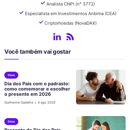
Analista CNPI (n° 3772)
Especialista em Investimentos Anbima (CEA)
Criptomoedas (NovaDAX)
Você também vai gostar
Dicas
Dia dos Pais com o padrasto:
como comemorar e escolher
o presente em 2026
Guilherme Gadelha
4 ago 2026
•
Dicas
Presente de Dia dos Pais