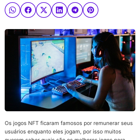
Os jogos NFT ficaram famosos por remunerar seus
usuários enquanto eles jogam, por isso muitos
querem saber quais são os melhores jogos para