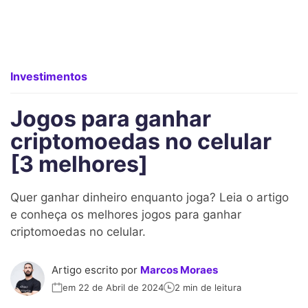
Investimentos
Jogos para ganhar
criptomoedas no celular
[3 melhores]
Quer ganhar dinheiro enquanto joga? Leia o artigo
e conheça os melhores jogos para ganhar
criptomoedas no celular.
Artigo escrito por
Marcos Moraes
em 22 de Abril de 2024
2 min de leitura