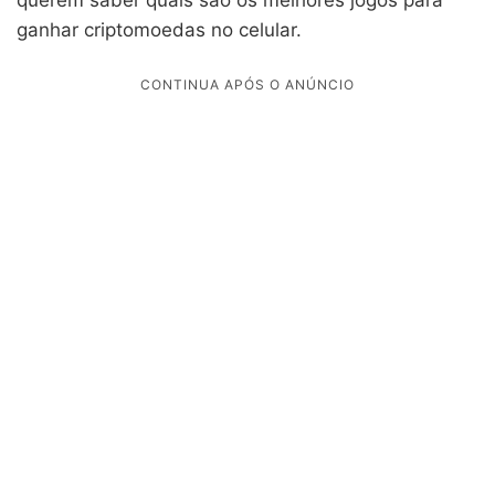
ganhar criptomoedas no celular.