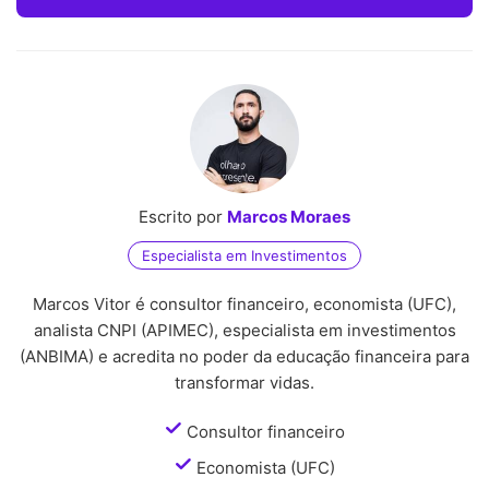
Escrito por
Marcos Moraes
Especialista em Investimentos
Marcos Vitor é consultor financeiro, economista (UFC),
analista CNPI (APIMEC), especialista em investimentos
(ANBIMA) e acredita no poder da educação financeira para
transformar vidas.
Consultor financeiro
Economista (UFC)