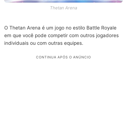
Thetan Arena
O Thetan Arena é um jogo no estilo Battle Royale
em que você pode competir com outros jogadores
individuais ou com outras equipes.