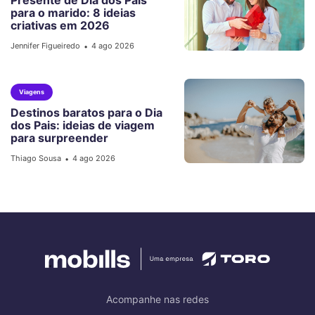
para o marido: 8 ideias
criativas em 2026
Jennifer Figueiredo
4 ago 2026
•
Viagens
Destinos baratos para o Dia
dos Pais: ideias de viagem
para surpreender
Thiago Sousa
4 ago 2026
•
Acompanhe nas redes