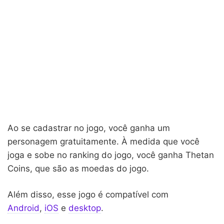
Ao se cadastrar no jogo, você ganha um
personagem gratuitamente. À medida que você
joga e sobe no ranking do jogo, você ganha Thetan
Coins, que são as moedas do jogo.
Além disso, esse jogo é compatível com
Android
,
iOS
e
desktop
.