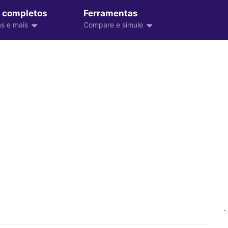
 completos
Ferramentas
s e mais
Compare e simule
.