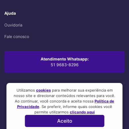
Ajuda
Ouvidoria
Fale conosco
Atendimento Whatsapp:
51 9683-8296
Utilizamos
cookies
para melhorar sua experiência em
nosso site e direcionar conteúdos relevantes para você.
Oi! Leu até aqui? Você se preocupa com os mínimos detalhes,
Ao continuar, você concorda e aceita nossa
Política de
mesmo. A gente também.
Privacidade
. Se preferir, informe quais cookies você
Esse site foi feito com 💜 por nosso time! :3
permite utilizarmos
clicando aqui
Aceito