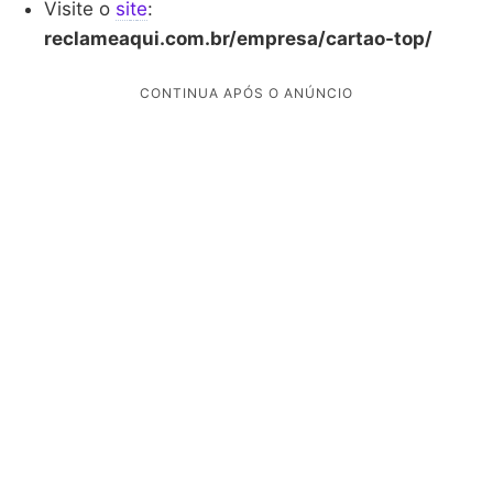
Visite o
si
t
e
:
reclameaqui.com.br/empresa/cartao-top/