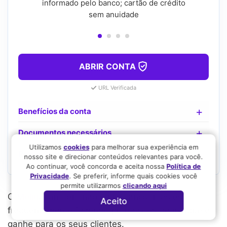
informado pelo banco; cartão de crédito
sem anuidade
ABRIR CONTA
URL Verificada
Benefícios da conta
Documentos necessários
Utilizamos
cookies
para melhorar sua experiência em
Prós e Contras
nosso site e direcionar conteúdos relevantes para você.
Ao continuar, você concorda e aceita nossa
Política de
Privacidade
. Se preferir, informe quais cookies você
permite utilizarmos
clicando aqui
O
Méliuz
também não é um banco, mas está
Aceito
frequentemente fazendo promoções de indique e
ganhe para os seus clientes.