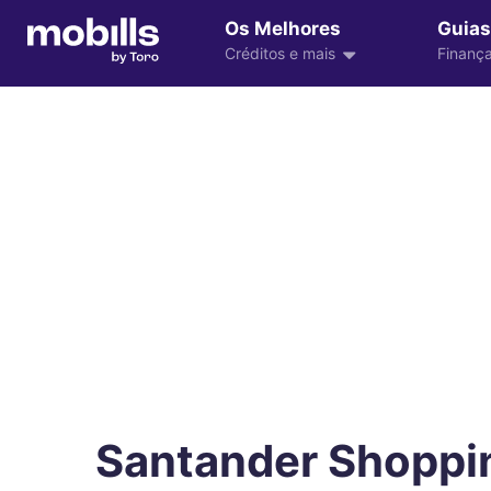
Os Melhores
Guias
Créditos e mais
Finança
Santander Shoppin