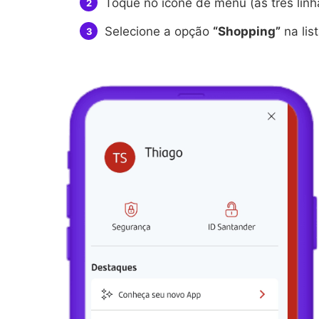
Toque no ícone de menu (as três linha
Selecione a opção
“Shopping”
na list