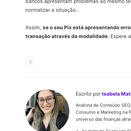
bancos apresentam problemas ao mesmo tem
normalizar a situação.
Assim,
se o seu Pix está apresentando er
transação através da modalidade
. Espere a
Pagamentos do
Bolsa Família pode te
PIS/Pasep iniciam em
valor médio superior
fevereiro com novas
R$ 700 em 2026
regras
Escrito por
Isabela Ma
Analista de Conteúdo SEO
Consumo e Marketing na P
universo das finanças atrav