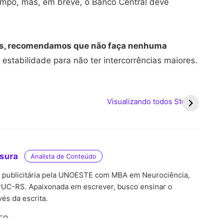
po, mas, em breve, o Banco Central deve
ros, recomendamos que não faça nenhuma
 estabilidade para não ter intercorrências maiores.
r
Qual é o próximo
Calendário de janeiro
Cal
 a
feriado nacional?
de 2026 do Bolsa
em 
Visualizando todos Stories
Família: veja as datas!
da
de 
tsura
Analista de Conteúdo
, publicitária pela UNOESTE com MBA em Neurociência,
UC-RS. Apaixonada em escrever, busco ensinar o
és da escrita.