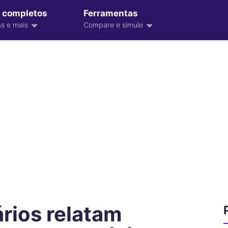
 completos
Ferramentas
s e mais
Compare e simule
ários relatam