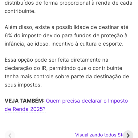
distribuídos de forma proporcional à renda de cada
contribuinte.
Além disso, existe a possibilidade de destinar até
6% do imposto devido para fundos de proteção à
infância, ao idoso, incentivo à cultura e esporte.
Essa opção pode ser feita diretamente na
declaração do IR, permitindo que o contribuinte
tenha mais controle sobre parte da destinação de
seus impostos.
VEJA TAMBÉM:
Quem precisa declarar o Imposto
de Renda 2025?
Pagamentos do
Bolsa Família pode ter
PIS/Pasep iniciam em
valor médio superior a R$
Visualizando todos Stories