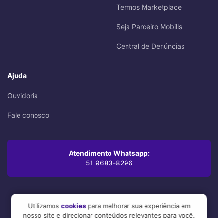
Termos Marketplace
Seja Parceiro Mobills
Central de Denúncias
Ajuda
Ouvidoria
Fale conosco
Atendimento Whatsapp:
51 9683-8296
Utilizamos
cookies
para melhorar sua experiência em
nosso site e direcionar conteúdos relevantes para você.
Oi! Leu até aqui? Você se preocupa com os mínimos detalhes,