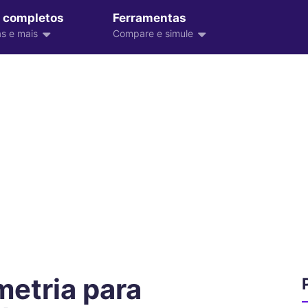
 completos
Ferramentas
s e mais
Compare e simule
metria para