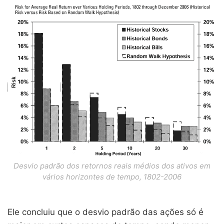
Desvio padrão dos retornos reais médios dos ativos em
vários horizontes de tempo, 1802-2006
Ele concluiu que o desvio padrão das ações só é