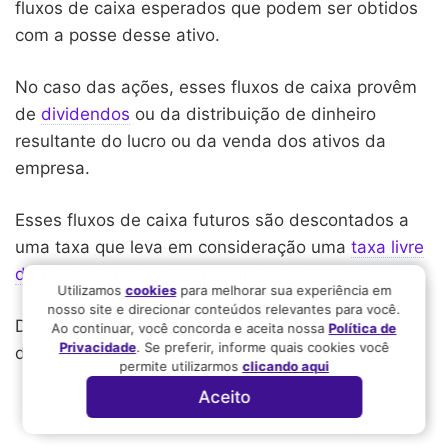
fluxos de caixa esperados que podem ser obtidos
com a posse desse ativo.
No caso das ações, esses fluxos de caixa provêm
de
dividendos
ou da distribuição de dinheiro
resultante do lucro ou da venda dos ativos da
empresa.
Esses fluxos de caixa futuros são descontados a
uma taxa que leva em consideração uma
taxa livre
de risco
, a inflação e o prêmio de risco das ações.
Utilizamos
cookies
para melhorar sua experiência em
nosso site e direcionar conteúdos relevantes para você.
De qualquer modo, os lucros são a fonte de fluxo
Ao continuar, você concorda e aceita nossa
Política de
Privacidade
. Se preferir, informe quais cookies você
de caixa para os acionistas.
permite utilizarmos
clicando aqui
Aceito