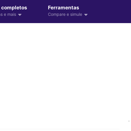
 completos
Ferramentas
s e mais
Compare e simule
.