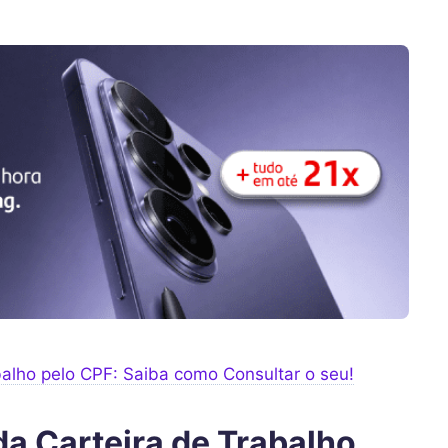
alho pelo CPF: Saiba como Consultar o seu!
a Carteira de Trabalho