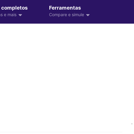
 completos
Ferramentas
s e mais
Compare e simule
.