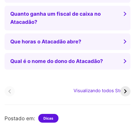
Quanto ganha um fiscal de caixa no
Atacadão?
Que horas o Atacadão abre?
Qual é o nome do dono do Atacadão?
Pagamentos do
Bolsa Família pode ter
PIS/Pasep iniciam em
valor médio superior a R$
Visualizando todos Stories
fevereiro com novas
700 em 2026
regras
Postado em:
Dicas