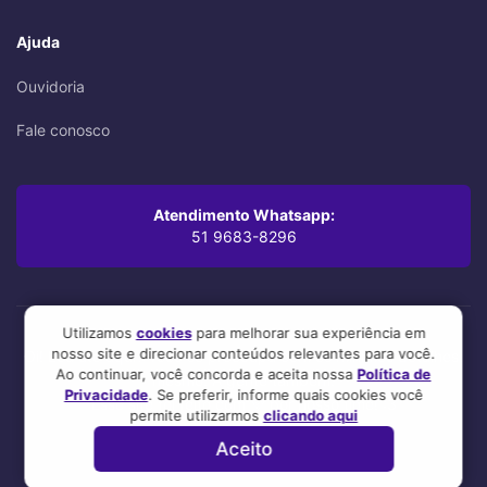
Ajuda
Ouvidoria
Fale conosco
Atendimento Whatsapp:
51 9683-8296
Utilizamos
cookies
para melhorar sua experiência em
nosso site e direcionar conteúdos relevantes para você.
Oi! Leu até aqui? Você se preocupa com os mínimos detalhes,
Ao continuar, você concorda e aceita nossa
Política de
mesmo. A gente também.
Privacidade
. Se preferir, informe quais cookies você
Esse site foi feito com 💜 por nosso time! :3
permite utilizarmos
clicando aqui
Aceito