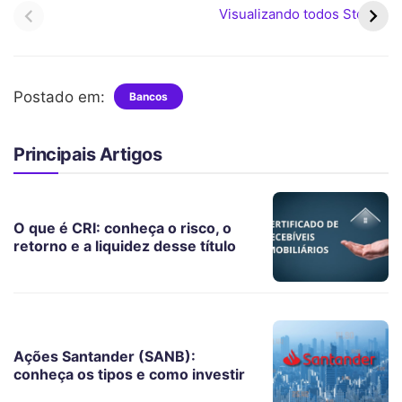
PIS/Pasep iniciam em
valor médio superior a R$
Visualizando todos Stories
fevereiro com novas
700 em 2026
regras
Postado em:
Bancos
Principais Artigos
O que é CRI: conheça o risco, o
retorno e a liquidez desse título
Ações Santander (SANB):
conheça os tipos e como investir