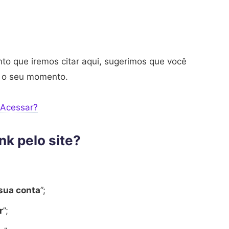
nto que iremos citar aqui, sugerimos que você
a o seu momento.
 Acessar?
k pelo site?
sua conta
”;
r
”;