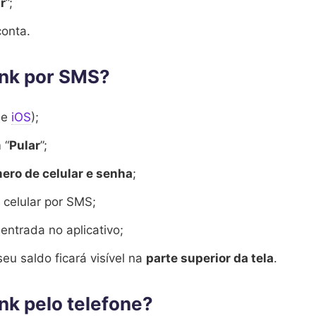
r
”;
onta.
ank por SMS?
e
iOS
);
 “
Pular
”;
ero de celular e senha
;
celular por SMS;
entrada no aplicativo;
seu saldo ficará visível na
parte superior da tela
.
nk pelo telefone?