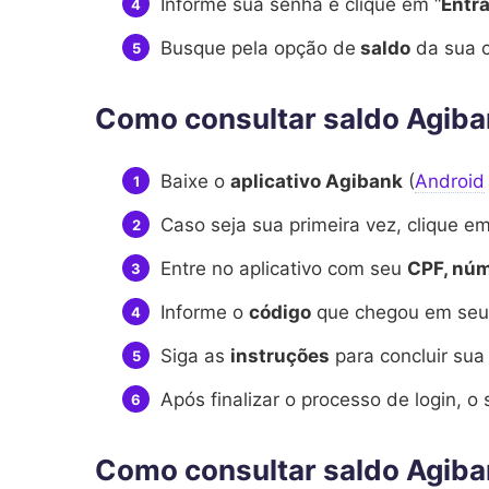
Informe sua senha e clique em “
Entra
Busque pela opção de
saldo
da sua c
Como consultar saldo Agib
Baixe o
aplicativo Agibank
(
Android
Caso seja sua primeira vez, clique em
Entre no aplicativo com seu
CPF, núm
Informe o
código
que chegou em seu 
Siga as
instruções
para concluir sua 
Após finalizar o processo de login, o 
Como consultar saldo Agiba