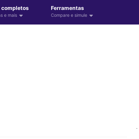
 completos
Ferramentas
s e mais
Compare e simule
.