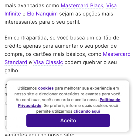
mais avançadas como
Mastercard Black
,
Visa
Infinite
e
Elo Nanquim
sejam as opções mais
interessantes para o seu perfil.
Em contrapartida, se você busca um cartão de
crédito apenas para aumentar o seu poder de
compra, os cartões mais básicos, como
Mastercard
Standard
e
Visa Classic
podem quebrar o seu
galho.
Contudo, como já falamos, é bastante importante
Utilizamos
cookies
para melhorar sua experiência em
nosso site e direcionar conteúdos relevantes para você.
analisar o seu perfil com cuidado para encontrar a
Ao continuar, você concorda e aceita nossa
Política de
opção ideal para o seu momento.
Privacidade
. Se preferir, informe quais cookies você
permite utilizarmos
clicando aqui
De qualquer modo, você pode conhecer mais
Aceito
detalhes sobre as outras bandeiras e suas
variantes aqui no nosso site: