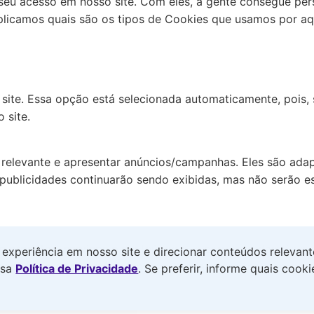
eu acesso em nosso site. Com eles, a gente consegue perso
xplicamos quais são os tipos de Cookies que usamos por aq
site. Essa opção está selecionada automaticamente, pois
 site.
 relevante e apresentar anúncios/campanhas. Eles são adap
 publicidades continuarão sendo exibidas, mas não serão es
 produtos, serviços e conteúdos que correspondam às sua
experiência em nosso site e direcionar conteúdos relevan
ceitá-los, você está optando por uma experiência persona
ssa
Política de Privacidade
. Se preferir, informe quais cook