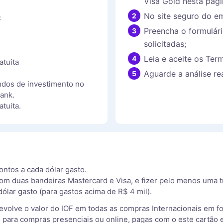
Visa Gold nesta pági
No site seguro do em
:
Preencha o formulár
solicitadas;
Leia e aceite os Ter
atuita
Aguarde a análise rea
undos de investimento no
ank.
tuita.
ontos a cada dólar gasto.
om duas bandeiras Mastercard e Visa, e fizer pelo menos uma
dólar gasto (para gastos acima de R$ 4 mil).
volve o valor do IOF em todas as compras Internacionais em f
do para compras presenciais ou online, pagas com o este cartão