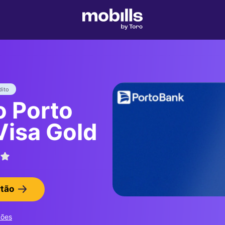
dito
o Porto
Visa Gold
rtão
ções