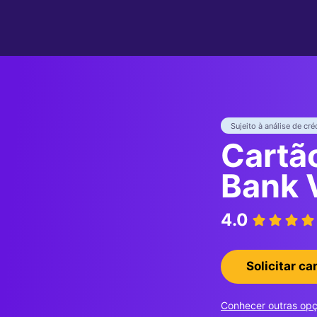
Sujeito à análise de cré
Cartã
Bank 
4.0
Solicitar ca
Conhecer outras op