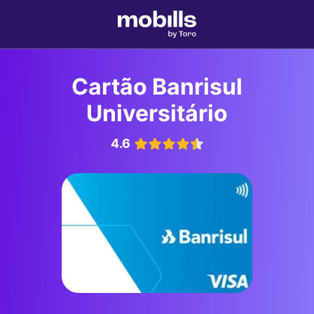
Cartão Banrisul
Universitário
4.6