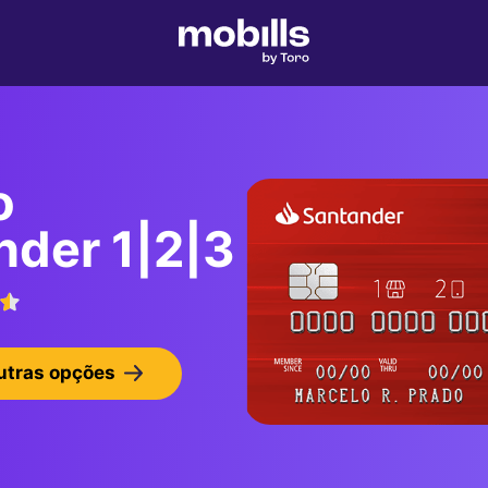
o
nder 1|2|3
utras opções