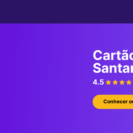
Cartã
Santa
4.5
Conhecer o