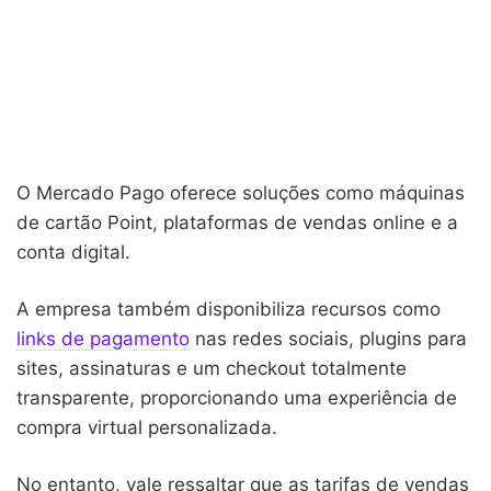
O Mercado Pago oferece soluções como máquinas
de cartão Point, plataformas de vendas online e a
conta digital.
A empresa também disponibiliza recursos como
links de pagamento
nas redes sociais, plugins para
sites, assinaturas e um checkout totalmente
transparente, proporcionando uma experiência de
compra virtual personalizada.
No entanto, vale ressaltar que as tarifas de vendas