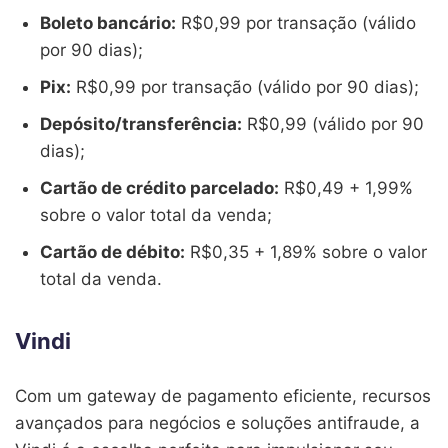
Boleto bancário:
R$0,99 por transação (válido
por 90 dias);
Pix:
R$0,99 por transação (válido por 90 dias);
Depósito/transferência:
R$0,99 (válido por 90
dias);
Cartão de crédito parcelado:
R$0,49 + 1,99%
sobre o valor total da venda;
Cartão de débito:
R$0,35 + 1,89% sobre o valor
total da venda.
Vindi
Com um gateway de pagamento eficiente, recursos
avançados para negócios e soluções antifraude, a