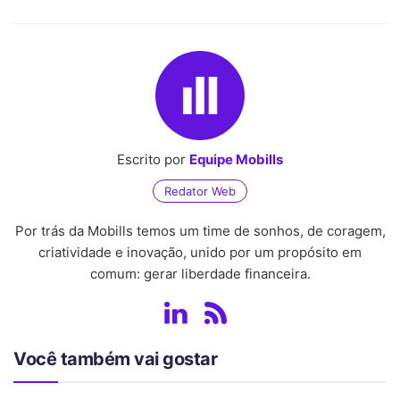
Escrito por
Equipe Mobills
Redator Web
Por trás da Mobills temos um time de sonhos, de coragem,
criatividade e inovação, unido por um propósito em
comum: gerar liberdade financeira.
Você também vai gostar