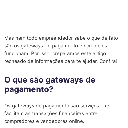
Mas nem todo empreendedor sabe o que de fato
são os gateways de pagamento e como eles
funcionam. Por isso, preparamos este artigo
recheado de informações para te ajudar. Confira!
O que são gateways de
pagamento?
Os gateways de pagamento são serviços que
facilitam as transações financeiras entre
compradores e vendedores online.