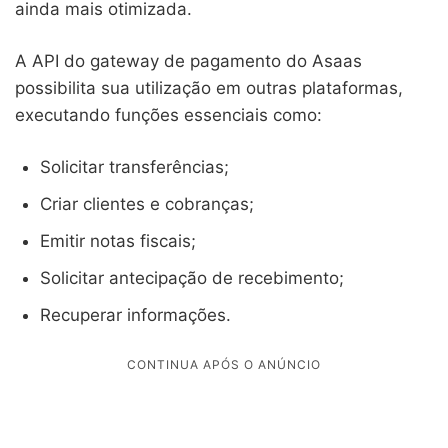
ainda mais otimizada.
A API do gateway de pagamento do Asaas
possibilita sua utilização em outras plataformas,
executando funções essenciais como:
Solicitar transferências;
Criar clientes e cobranças;
Emitir notas fiscais;
Solicitar antecipação de recebimento;
Recuperar informações.