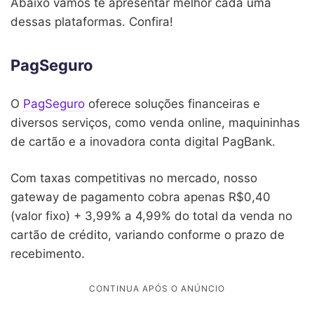
Abaixo vamos te apresentar melhor cada uma
dessas plataformas. Confira!
PagSeguro
O
PagSeguro
oferece soluções financeiras e
diversos serviços, como venda online, maquininhas
de cartão e a inovadora conta digital PagBank.
Com taxas competitivas no mercado, nosso
gateway de pagamento cobra apenas R$0,40
(valor fixo) + 3,99% a 4,99% do total da venda no
cartão de crédito, variando conforme o prazo de
recebimento.