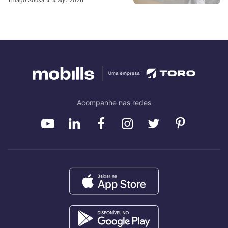
Thiago Sousa
4 ago 2026
•
Acompanhe nas redes