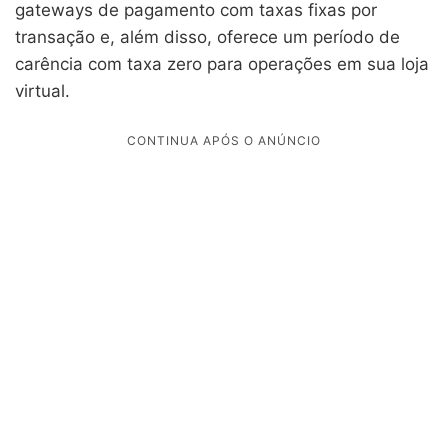
gateways de pagamento com taxas fixas por
transação e, além disso, oferece um período de
carência com taxa zero para operações em sua loja
virtual.