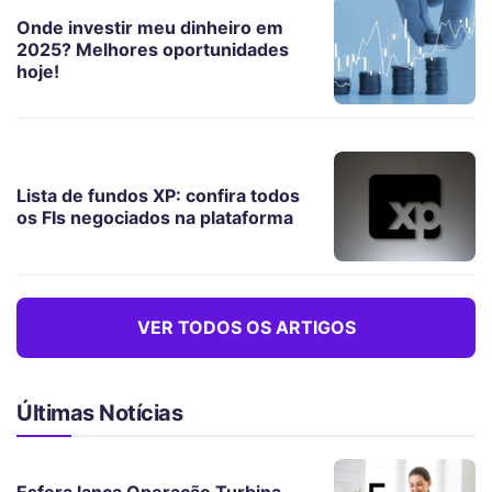
Onde investir meu dinheiro em
2025? Melhores oportunidades
hoje!
Lista de fundos XP: confira todos
os FIs negociados na plataforma
VER TODOS OS ARTIGOS
Últimas Notícias
Esfera lança Operação Turbina