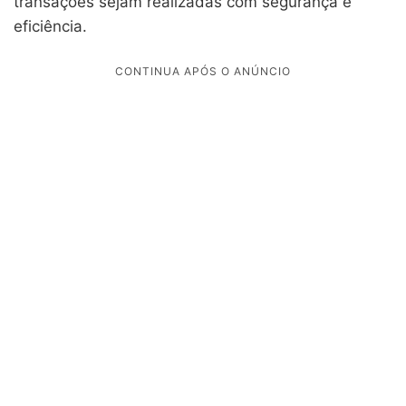
transações sejam realizadas com segurança e
eficiência.