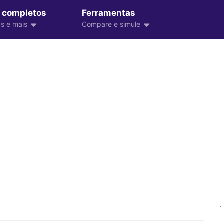
 completos
Ferramentas
s e mais
Compare e simule
.