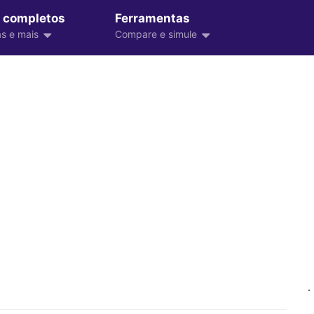
 completos
Ferramentas
s e mais
Compare e simule
.