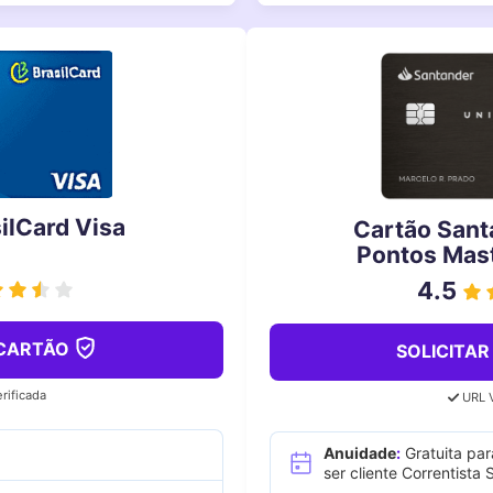
ilCard Visa
Cartão Sant
Pontos Mast
4.5
CARTÃO
SOLICITA
rificada
URL V
Anuidade
:
Gratuita par
ser cliente Correntista