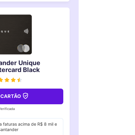
ander Unique
ercard Black
R
CARTÃO
erificada
a faturas acima de R$ 8 mil e
 Santander