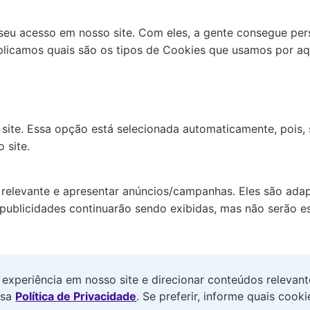
eu acesso em nosso site. Com eles, a gente consegue perso
xplicamos quais são os tipos de Cookies que usamos por aq
site. Essa opção está selecionada automaticamente, pois
 site.
 relevante e apresentar anúncios/campanhas. Eles são adap
 publicidades continuarão sendo exibidas, mas não serão es
 produtos, serviços e conteúdos que correspondam às sua
experiência em nosso site e direcionar conteúdos relevan
ceitá-los, você está optando por uma experiência persona
ssa
Política de Privacidade
. Se preferir, informe quais cook