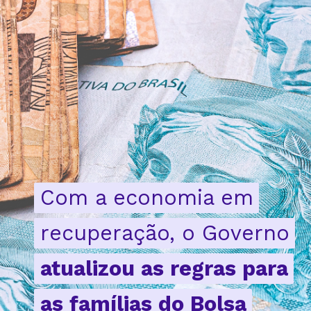
Com a economia em
Com a economia em
recuperação, o Governo
recuperação, o Governo
atualizou as regras para
atualizou as regras para
as famílias do Bolsa
as famílias do Bolsa