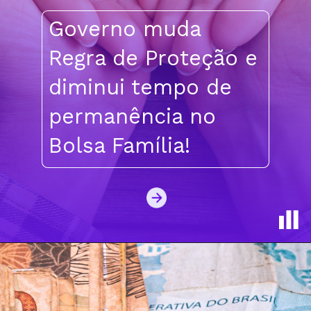
Governo muda
Regra de Proteção e
diminui tempo de
permanência no
Bolsa Família!