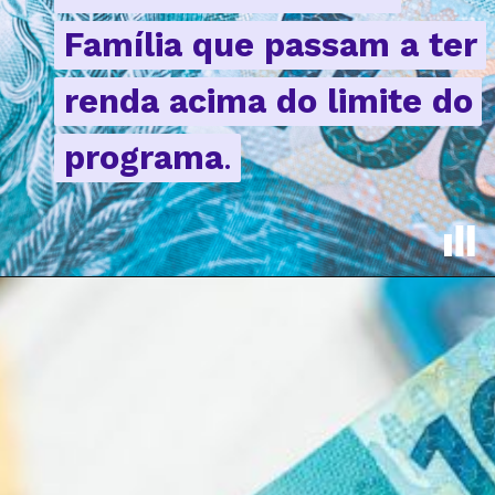
Família que passam a ter
Família que passam a ter
renda acima do limite do
renda acima do limite do
programa
programa
.
.