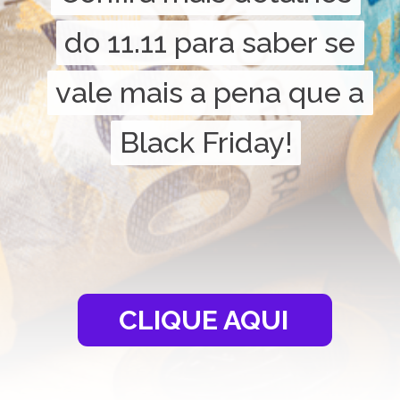
do 11.11 para saber se
do 11.11 para saber se
vale mais a pena que a
vale mais a pena que a
Black Friday!
Black Friday!
CLIQUE AQUI