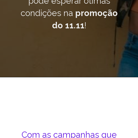
pode esperar ótimas
condições na
promoção
do 11.11
!
Opening
https://www.mobills.com.br/noticias/promocao-11-11-pode-superar-a-black-friday/
Com as campanhas que