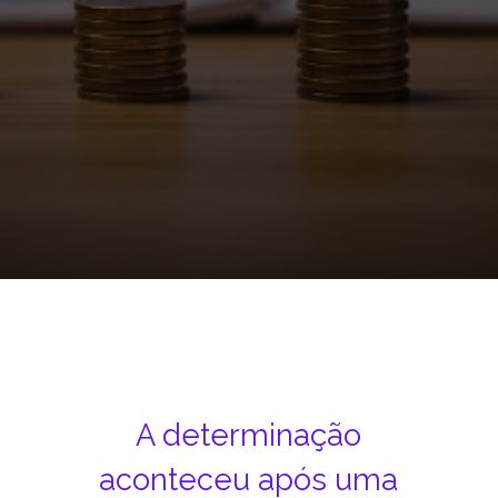
Opening
https://www.mobills.com.br/noticias/inss-suspende-novos-creditos-consignados-pelo-agibank-por-graves-irregularidades/
A determinação
aconteceu após uma