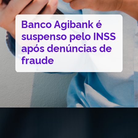
Banco Agibank é
suspenso pelo INSS
após denúncias de
fraude