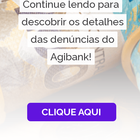
Continue lendo para
Continue lendo para
descobrir os detalhes
descobrir os detalhes
das denúncias do
das denúncias do
Agibank!
Agibank!
CLIQUE AQUI