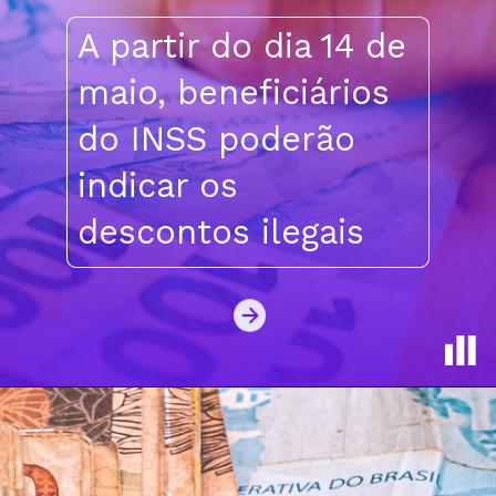
A partir do dia 14 de
maio, beneficiários
do INSS poderão
indicar os
descontos ilegais