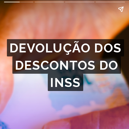
DEVOLUÇÃO DOS
DEVOLUÇÃO DOS
DESCONTOS DO
DESCONTOS DO
INSS
INSS