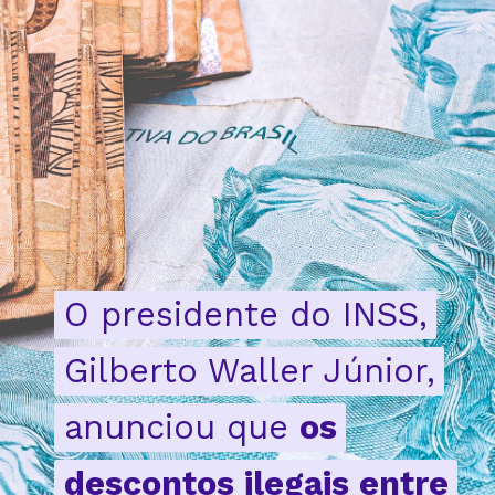
O presidente do INSS,
O presidente do INSS,
Gilberto Waller Júnior,
Gilberto Waller Júnior,
anunciou que
anunciou que
os
os
descontos ilegais entre
descontos ilegais entre