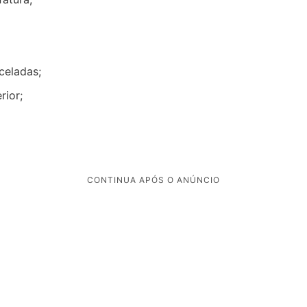
celadas;
rior;