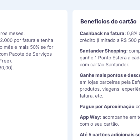
Benefícios do cartão
iros meses.
Cashback na fatura:
0,8% 
2.000 por fatura e tenha
crédito (limitado a R$ 500 p
o mês e mais 50% se for
Santander Shopping:
compr
 com Pacote de Serviços
ganhe 1 Ponto Esfera a cad
Free).
com cartão Santander.
60,00).
Ganhe mais pontos e desc
em lojas parceiras pela Esf
produtos, viagens, experiê
fatura, etc.
Pague por Aproximação
co
App Way:
acompanhe em tem
com o seu cartão.
Até 5 cartões adicionais 