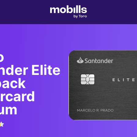
o
der Elite
back
rcard
num