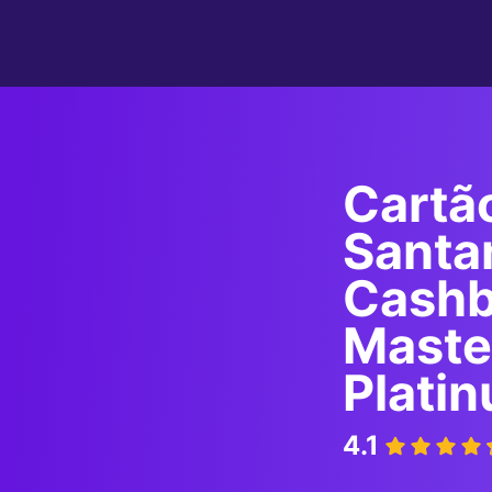
Cartã
Santan
Cash
Maste
Plati
4.1