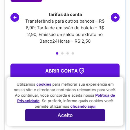
Tarifas da conta
Transferência para outros bancos – R$
6,90; Tarifa de emissão de boleto – R$
2,90; Emissão de saldo ou extrato no
Banco24Horas – R$ 2,50
ABRIR CONTA
URL Verificada
Utilizamos
cookies
para melhorar sua experiência em
nosso site e direcionar conteúdos relevantes para você.
Ao continuar, você concorda e aceita nossa
Política de
Tarifas da conta
Privacidade
. Se preferir, informe quais cookies você
permite utilizarmos
clicando aqui
Benefícios da conta
Aceito
Documentos necessários